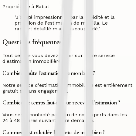
Propriétaire à Rabat
"
J'ai été impressionnée par la rapidité et la
précision de l'estimation de ma villa. Le
rapport détaillé m'a beaucoup aidé.
"
Questions fréquentes
Tout ce que vous devez savoir sur notre service
d'estimation immobilière.
Combien coûte l'estimation de mon bien ?
Notre service d'estimation immobilière est entièrement
gratuit et sans engagement.
Combien de temps faut-il pour recevoir l'estimation ?
Vous serez contacté par l'un de nos experts dans les
24 à 48 heures suivant votre demande.
Comment est calculée la valeur de mon bien ?