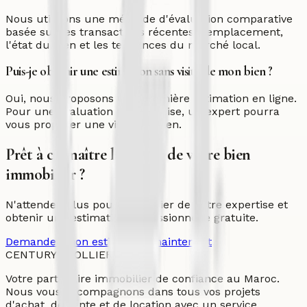
Nous utilisons une méthode d'évaluation comparative
basée sur les transactions récentes, l'emplacement,
l'état du bien et les tendances du marché local.
Puis-je obtenir une estimation sans visite de mon bien ?
Oui, nous proposons une première estimation en ligne.
Pour une évaluation plus précise, un expert pourra
vous proposer une visite du bien.
Prêt à connaître la valeur de votre bien
immobilier ?
N'attendez plus pour bénéficier de notre expertise et
obtenir une estimation professionnelle gratuite.
Demander mon estimation maintenant
CENTURY
21
OLLIER
Votre partenaire immobilier de confiance au Maroc.
Nous vous accompagnons dans tous vos projets
d'achat, de vente et de location avec un service