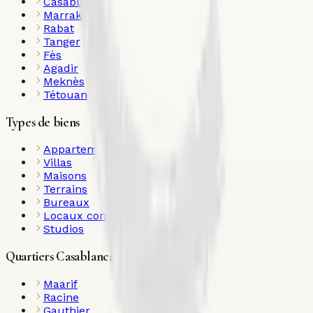
Casablanca
Marrakech
Rabat
Tanger
Fès
Agadir
Meknès
Tétouan
Types de biens
Appartements
Villas
Maisons
Terrains
Bureaux
Locaux commerciaux
Studios
Quartiers Casablanca
Maarif
Racine
Gauthier