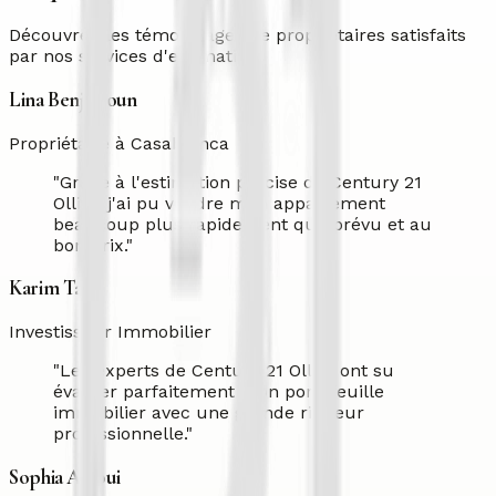
Découvrez les témoignages de propriétaires satisfaits
par nos services d'estimation.
Lina Benjelloun
Propriétaire à Casablanca
"
Grâce à l'estimation précise de Century 21
Ollier, j'ai pu vendre mon appartement
beaucoup plus rapidement que prévu et au
bon prix.
"
Karim Tazi
Investisseur Immobilier
"
Les experts de Century 21 Ollier ont su
évaluer parfaitement mon portefeuille
immobilier avec une grande rigueur
professionnelle.
"
Sophia Alaoui