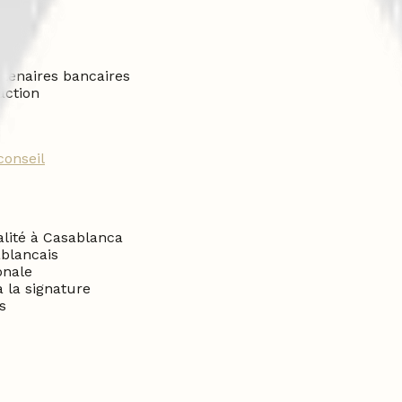
rtenaires bancaires
action
conseil
alité à Casablanca
ablancais
onale
 la signature
s