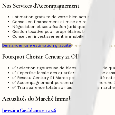
Nos Services d'Accompagnement
Estimation gratuite de votre bien actuel
Conseil en financement et mise en relation avec pa
Négociation et sécurisation juridique de votre trans
Gestion locative pour propriétaires bailleurs
Conseil en investissement immobilier locatif
Demander une estimation gratuite
Prendre rendez-vous 
Pourquoi Choisir Century 21 Ollier ?
✅ Sélection rigoureuse de biens immobiliers de qu
✅ Expertise locale des quartiers et du marché cas
✅ Réseau Century 21 Maroc pour une visibilité nati
✅ Accompagnement personnalisé de la recherche à
✅ Transparence totale sur les prix et les démarche
Actualités du Marché Immobilier
Investir a Casablanca en 2026