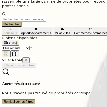
rassemble une large gamme de propriétés pour répondre 
professionnels.
Rechercher
Tous
Tous
Apparts
Appartements
Villas
Villas
Commerces
Commerce
0
biens disponibles
Filtres
1
Ville:
Rabat
Effacer tous les filtres
Aucun résultat trouvé
Nous n'avons pas trouvé de propriétés correspondant à v
Réinitialiser les filtres