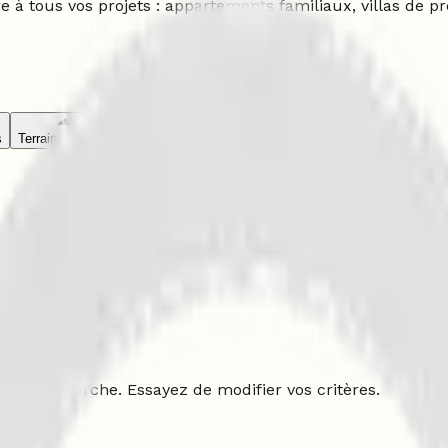
à tous vos projets : appartements familiaux, villas de p
s
Terrains
Terrains
Bureaux
Bureaux
otre recherche. Essayez de modifier vos critères.