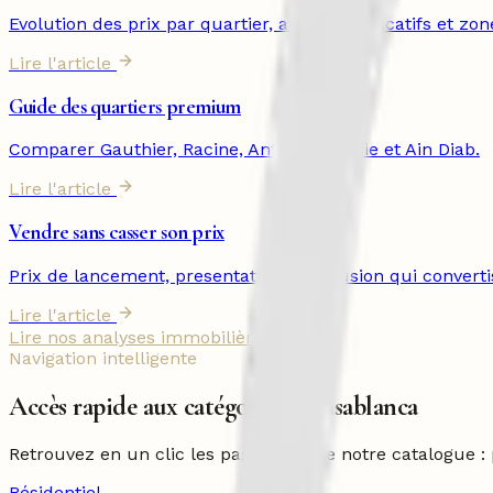
Evolution des prix par quartier, arbitrages locatifs et zon
Lire l'article
Guide des quartiers premium
Comparer Gauthier, Racine, Anfa, Californie et Ain Diab.
Lire l'article
Vendre sans casser son prix
Prix de lancement, presentation et diffusion qui converti
Lire l'article
Lire nos analyses immobilières
Navigation intelligente
Accès rapide aux catégories à Casablanca
Retrouvez en un clic les pages clés de notre catalogue : 
Résidentiel