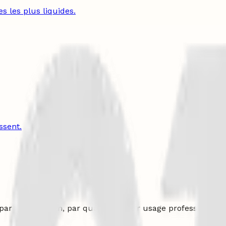
es les plus liquides.
ssent.
par type de bien, par quartier et par usage professionnel.