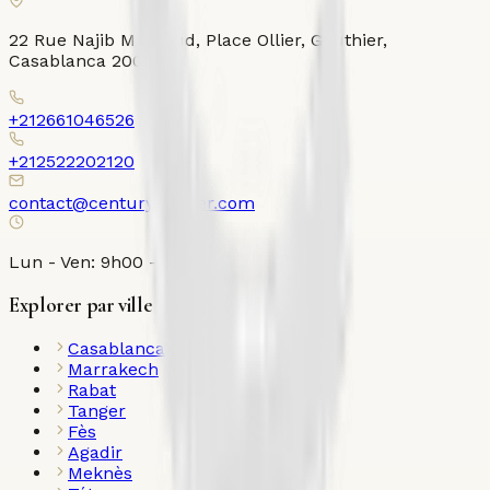
22 Rue Najib Mahfoud, Place Ollier, Gauthier,
Casablanca 20000
+212661046526
+212522202120
contact@century21ollier.com
Lun - Ven: 9h00 - 18h00
Explorer par ville
Casablanca
Marrakech
Rabat
Tanger
Fès
Agadir
Meknès