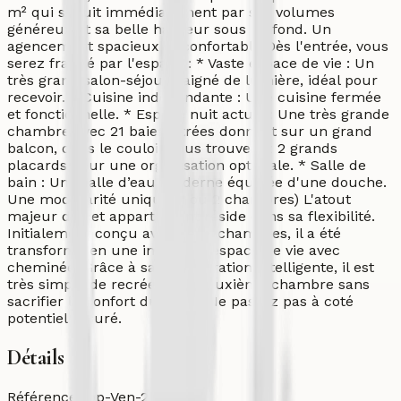
m² qui séduit immédiatement par ses volumes
généreux et sa belle hauteur sous plafond. Un
agencement spacieux et confortable Dès l'entrée, vous
serez frappé par l'espace : * Vaste espace de vie : Un
très grand salon-séjour baigné de lumière, idéal pour
recevoir. * Cuisine indépendante : Une cuisine fermée
et fonctionnelle. * Espace nuit actuel : Une très grande
chambre avec 21 baies vitrées donnant sur un grand
balcon, dans le couloir vous trouverez 2 grands
placards pour une organisation optimale. * Salle de
bain : Une salle d’eau moderne équipée d'une douche.
Une modularité unique (1 ou 2 chambres) L'atout
majeur de cet appartement réside dans sa flexibilité.
Initialement conçu avec deux chambres, il a été
transformé en une immense espace de vie avec
cheminée. Grâce à sa configuration intelligente, il est
très simple de recréer une deuxième chambre sans
sacrifier le confort du salon. Ne passez pas à coté
potentiel assuré.
Détails
Référence
App-Ven-26-dkbjh