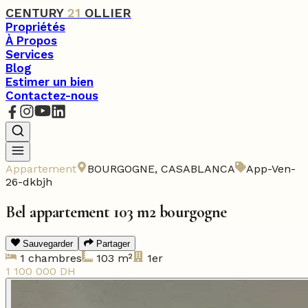
CENTURY
21
OLLIER
Propriétés
À Propos
Services
Blog
Estimer un bien
Contactez-nous
Appartement
BOURGOGNE
,
CASABLANCA
App-Ven-
26-dkbjh
Bel appartement 103 m2 bourgogne
Sauvegarder
Partager
1
chambres
103
m²
1er
1 100 000
DH