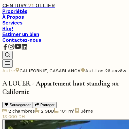
CENTURY
21
OLLIER
Propriétés
À Propos
Services
Blog
Estimer un bien
Contactez-nous
Autre
CALIFORNIE
,
CASABLANCA
Aut-Loc-26-axv6w
A LOUER - Appartement haut standing sur
Californie
Sauvegarder
Partager
2
chambres
2
SDB
101
m²
3ème
13 000
DH