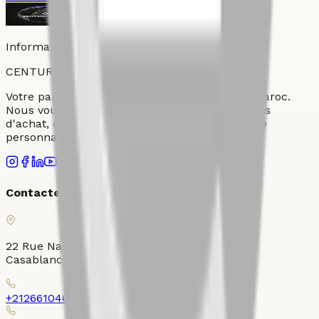
Informations fournies par Century 21 Ollier
CENTURY
21
OLLIER
Votre partenaire immobilier de confiance au Maroc.
Nous vous accompagnons dans tous vos projets
d'achat, de vente et de location avec un service
personnalisé et professionnel.
Contactez-nous
22 Rue Najib Mahfoud, Place Ollier, Gauthier,
Casablanca 20000
+212661046526