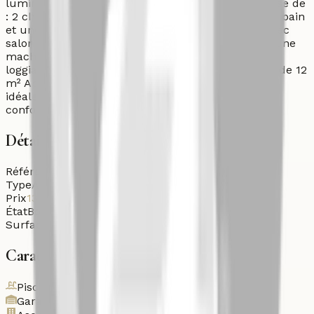
luminosité tout au long de la journée. Il se compose de
: 2 chambres, dont une suite parentale 2 salles de bain
et une salle d’eau invités Une grande réception avec
salon spacieux Une cuisine entièrement équipée Une
machine lavante séchante Un balcon de 2 m² Une
loggia de 1,5 m² Une place de parking au sous-sol de 12
m² Appartement moderne, rénové avec goût,
idéalement adapté pour une résidence principale
confortable à Casablanca.
Détails
Référence
Aut-Loc-26-axv6w
Type
Autre
Prix
13 000
DH
État
Bon état
Surface habitable
101
m²
Caractéristiques
Piscine
Garage