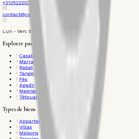
+212522202120
contact@century21ollier.com
Lun - Ven: 9h00 - 18h00
Explorer par ville
Casablanca
Marrakech
Rabat
Tanger
Fès
Agadir
Meknès
Tétouan
Types de biens
Appartements
Villas
Maisons
Terrains