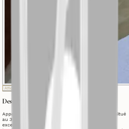
Afficher plus de photos
Description
Appartement entièrement refait à neuf de 101 m², situé
au 3ᵉ étage d’une résidence de 4 étages, avec une
excellente orientation plein sud offrant une belle