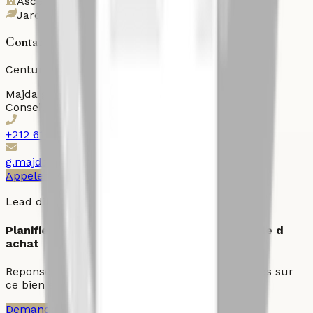
Ascenseur
Jardin
Contactez l'agent
Century 21 Ollier
Majda
gourich
Conseiller immobilier
+212 614309309
g.majda@century21ollier.com
Appeler
WhatsApp
Imprimer
Lead direct
Planifier une visite ou demander une strategie d
achat
Reponse prioritaire pour les demandes qualifiees sur
ce bien et les actifs comparables du quartier.
Demander une visite
Parler a un conseiller