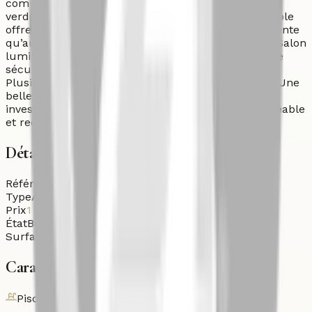
commodités. Situé dans un environnement calme,
verdoyant et bien entretenu, ce cadre de vie agréable
offre des installations adaptées aussi bien à la détente
qu’aux familles. Caractéristiques : • 2 chambres • Salon
lumineux • Cuisine équipée • 2 balcons • Résidence
sécurisée • Environnement verdoyant et soigné •
Plusieurs piscines • Espaces de jeux pour enfants Une
belle opportunité comme résidence secondaire ou
investissement, dans un environnement côtier agréable
et recherché à Imi Ouaddar.
Détails
Référence
Aut-Ven-26-r7jdx
Type
Appartement
Prix
1 550 000
DH
État
Bon état
Surface habitable
86
m²
Caractéristiques
Piscine