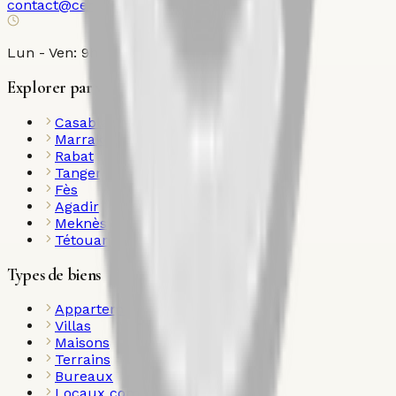
contact@century21ollier.com
Lun - Ven: 9h00 - 18h00
Explorer par ville
Casablanca
Marrakech
Rabat
Tanger
Fès
Agadir
Meknès
Tétouan
Types de biens
Appartements
Villas
Maisons
Terrains
Bureaux
Locaux commerciaux