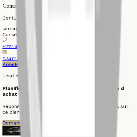
Contactez l'agent
Century 21 Ollier
samira
Zouhair
Conseiller immobilier
+212 667101016
z.samira@century21ollier.com
Appeler
WhatsApp
Imprimer
Lead direct
Planifier une visite ou demander une strategie d
achat
Reponse prioritaire pour les demandes qualifiees sur
ce bien et les actifs comparables du quartier.
Demander une visite
Parler a un conseiller