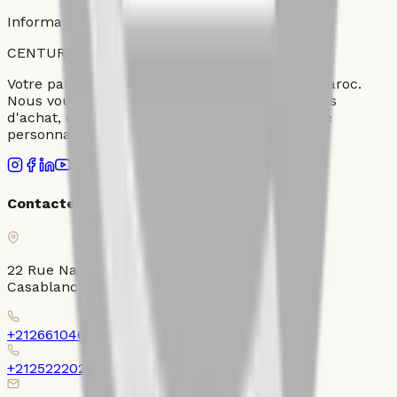
Informations fournies par Century 21 Ollier
CENTURY
21
OLLIER
Votre partenaire immobilier de confiance au Maroc.
Nous vous accompagnons dans tous vos projets
d'achat, de vente et de location avec un service
personnalisé et professionnel.
Contactez-nous
22 Rue Najib Mahfoud, Place Ollier, Gauthier,
Casablanca 20000
+212661046526
+212522202120