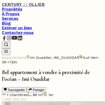
CENTURY
21
OLLIER
Propriétés
À Propos
Services
Blog
Estimer un bien
Contactez-nous
Appartement
Im Ouadder
,
IMI_OUADDAR
Aut-Ven-
26-r7jdx
Bel appartement à vendre à proximité de
l’océan – Imi Ouaddar
Sauvegarder
Partager
1
chambres
86
m²
1er
1 550 000
DH