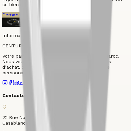
ce bien et les actifs comparables du quartier.
Demander une visite
Parler a un conseiller
Informations fournies par Century 21 Ollier
CENTURY
21
OLLIER
Votre partenaire immobilier de confiance au Maroc.
Nous vous accompagnons dans tous vos projets
d'achat, de vente et de location avec un service
personnalisé et professionnel.
Contactez-nous
22 Rue Najib Mahfoud, Place Ollier, Gauthier,
Casablanca 20000