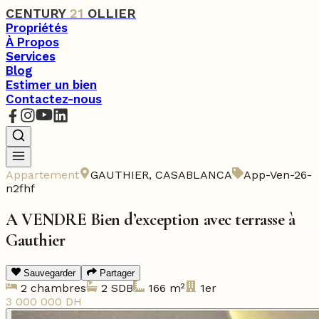
CENTURY
21
OLLIER
Propriétés
À Propos
Services
Blog
Estimer un bien
Contactez-nous
Appartement
GAUTHIER
,
CASABLANCA
App-Ven-26-
n2fhf
A VENDRE Bien d’exception avec terrasse à
Gauthier
Sauvegarder
Partager
2
chambres
2
SDB
166
m²
1er
3 000 000
DH