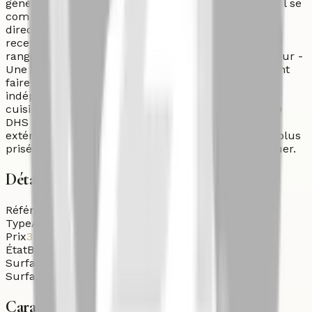
généreux, sa luminosité et ses finitions de qualité. Il se
compose de : - Un triple salon lumineux donnant
directement sur la grande terrasse, parfait pour
recevoir - Une suite parentale avec de nombreux
rangements, salle de bain privative et accès extérieur -
Une 2ème chambre confortable - Un séjour pouvant
faire office de 3ème chambre - Une salle de bain
indépendante - Une salle d’eau pour invités - Une
cuisine indépendante bien équipée Prix : 3.000.000
DHS Un appartement alliant élégance, confort et
extérieur exceptionnel dans l’un des quartiers les plus
prisés de Casablanca. Produit rare à ne pas manquer.
Détails
Référence
App-Ven-26-n2fhf
Type
Appartement
Prix
3 000 000
DH
État
Bon état
Surface habitable
166
m²
Surface terrain
40
m²
Caractéristiques