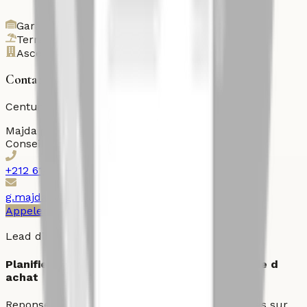
Garage
Terrasse
Ascenseur
Contactez l'agent
Century 21 Ollier
Majda
gourich
Conseiller immobilier
+212 614309309
g.majda@century21ollier.com
Appeler
WhatsApp
Imprimer
Lead direct
Planifier une visite ou demander une strategie d
achat
Reponse prioritaire pour les demandes qualifiees sur