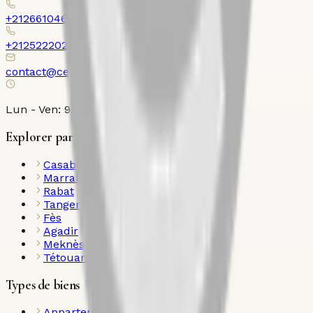
+212661046526
+212522202120
contact@century21ollier.com
Lun - Ven: 9h00 - 18h00
Explorer par ville
Casablanca
Marrakech
Rabat
Tanger
Fès
Agadir
Meknès
Tétouan
Types de biens
Appartements