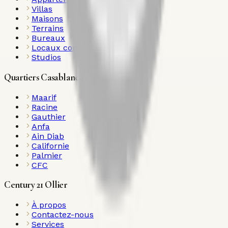
Villas
Maisons
Terrains
Bureaux
Locaux commerciaux
Studios
Quartiers Casablanca
Maarif
Racine
Gauthier
Anfa
Ain Diab
Californie
Palmier
CFC
Century 21 Ollier
À propos
Contactez-nous
Services