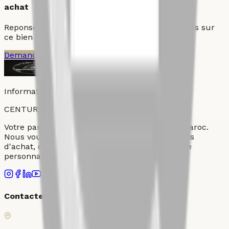
achat
Reponse prioritaire pour les demandes qualifiees sur
ce bien et les actifs comparables du quartier.
Demander une visite
Parler a un conseiller
Informations fournies par Century 21 Ollier
CENTURY
21
OLLIER
Votre partenaire immobilier de confiance au Maroc.
Nous vous accompagnons dans tous vos projets
d'achat, de vente et de location avec un service
personnalisé et professionnel.
Contactez-nous