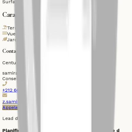
Surface terrasse
192
m²
Caractéristiques
Terrasse
Vue mer
Jardin
Contactez l'agent
Century 21 Ollier
samira
Zouhair
Conseiller immobilier
+212 667101016
z.samira@century21ollier.com
Appeler
WhatsApp
Imprimer
Lead direct
Planifier une visite ou demander une strategie d