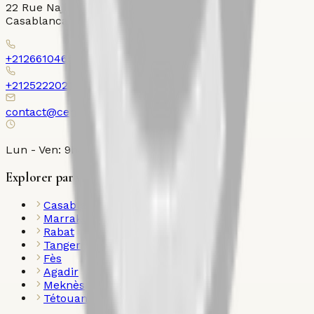
22 Rue Najib Mahfoud, Place Ollier, Gauthier,
Casablanca 20000
+212661046526
+212522202120
contact@century21ollier.com
Lun - Ven: 9h00 - 18h00
Explorer par ville
Casablanca
Marrakech
Rabat
Tanger
Fès
Agadir
Meknès
Tétouan