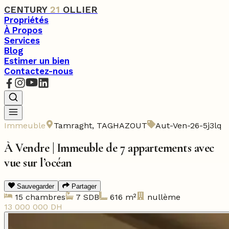
CENTURY
21
OLLIER
Propriétés
À Propos
Services
Blog
Estimer un bien
Contactez-nous
Immeuble
Tamraght
,
TAGHAZOUT
Aut-Ven-26-5j3lq
À Vendre | Immeuble de 7 appartements avec
vue sur l’océan
Sauvegarder
Partager
15
chambres
7
SDB
616
m²
nullème
13 000 000
DH