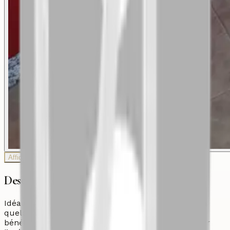
Afficher plus de photos
Description
Idéalement située sur les hauteurs de Tamraght, à
quelques minutes de Taghazout, cette résidence
bénéficie d’un emplacement privilégié avec vue sur