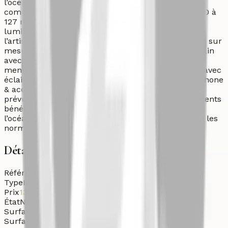
l’océan Atlantique. Cette résidence intimiste se
compose de 7 appartements haut de gamme (de 70 à
127 m²) offrant une vue sur l’océan, des espaces
lumineux et des finitions de qualité inspirées de
l’artisanat marocain. Prestations : • Cuisine équipée sur
mesure avec plan de travail en granit • Salles de bain
avec douche à l’italienne • Placards intégrés &
menuiserie aluminium de qualité • Faux plafonds avec
éclairage intégré • Résidence sécurisée avec interphone
& accès codé • Escalier en marbre & emplacement
prévu pour un futur ascenseur Certains appartements
bénéficient d’une terrasse privative avec vue sur
l’océan. Construit par un promoteur français selon les
normes européenne.
Détails
Référence
Aut-Ven-26-5j3lq
Type
Immeuble
Prix
13 000 000
DH
État
Nouveau
Surface habitable
616
m²
Surface terrain
186
m²