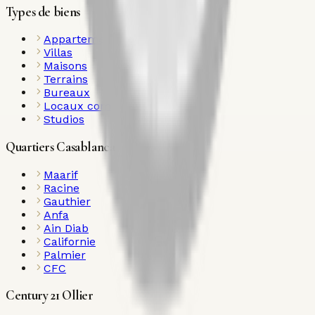
Types de biens
Appartements
Villas
Maisons
Terrains
Bureaux
Locaux commerciaux
Studios
Quartiers Casablanca
Maarif
Racine
Gauthier
Anfa
Ain Diab
Californie
Palmier
CFC
Century 21 Ollier