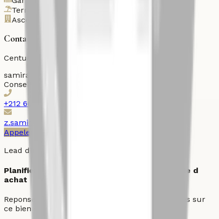
Garage
Terrasse
Ascenseur
Contactez l'agent
Century 21 Ollier
samira
Zouhair
Conseiller immobilier
+212 667101016
z.samira@century21ollier.com
Appeler
WhatsApp
Imprimer
Lead direct
Planifier une visite ou demander une strategie d
achat
Reponse prioritaire pour les demandes qualifiees sur
ce bien et les actifs comparables du quartier.