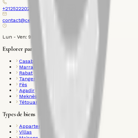
+212522202120
contact@century21ollier.com
Lun - Ven: 9h00 - 18h00
Explorer par ville
Casablanca
Marrakech
Rabat
Tanger
Fès
Agadir
Meknès
Tétouan
Types de biens
Appartements
Villas
Maisons