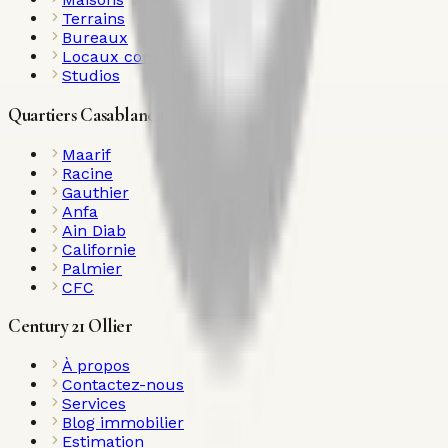
Terrains
Bureaux
Locaux commerciaux
Studios
Quartiers Casablanca
Maarif
Racine
Gauthier
Anfa
Ain Diab
Californie
Palmier
CFC
Century 21 Ollier
À propos
Contactez-nous
Services
Blog immobilier
Estimation