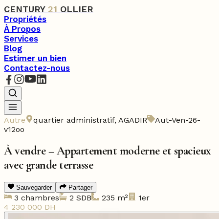
CENTURY
21
OLLIER
Propriétés
À Propos
Services
Blog
Estimer un bien
Contactez-nous
Autre
quartier administratif
,
AGADIR
Aut-Ven-26-
v12oo
À vendre – Appartement moderne et spacieux
avec grande terrasse
Sauvegarder
Partager
3
chambres
2
SDB
235
m²
1er
4 230 000
DH