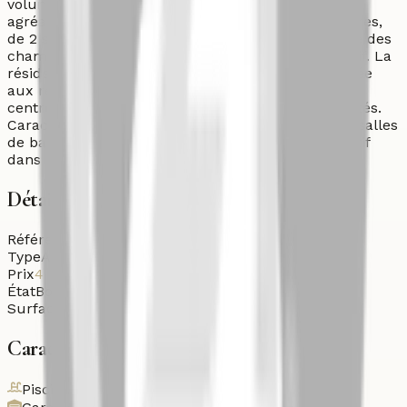
volumes, une belle luminosité et un cadre de vie
agréable. Il dispose d’un grand salon, de 3 chambres,
de 2 salles de bain et d’une grande terrasse. L’une des
chambres bénéficie également d’un balcon privatif. La
résidence dispose d’une piscine commune réservée
aux résidents. Emplacement idéal, à proximité du
centre-ville, de la plage et de toutes les commodités.
Caractéristiques : Surface : 235 m² 3 chambres 2 salles
de bain Grand salon Grande terrasse Balcon privatif
dans une chambre Piscine commune
Détails
Référence
Aut-Ven-26-v12oo
Type
Autre
Prix
4 230 000
DH
État
Bon état
Surface habitable
235
m²
Caractéristiques
Piscine