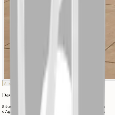
Afficher plus de photos
Description
Situé au Quartier Administratif, en plein centre-ville
d’Agadir, cet appartement de 235 m² offre de beaux