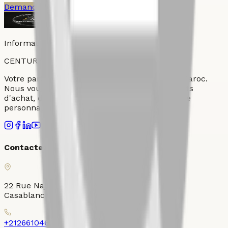
Demander une visite
Parler a un conseiller
Informations fournies par Century 21 Ollier
CENTURY
21
OLLIER
Votre partenaire immobilier de confiance au Maroc.
Nous vous accompagnons dans tous vos projets
d'achat, de vente et de location avec un service
personnalisé et professionnel.
Contactez-nous
22 Rue Najib Mahfoud, Place Ollier, Gauthier,
Casablanca 20000
+212661046526