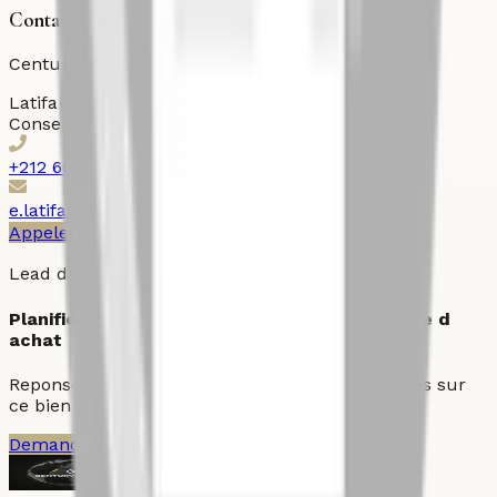
Contactez l'agent
Century 21 Ollier
Latifa
el bahi
Conseiller immobilier
+212 661310041
e.latifa@century21ollier.com
Appeler
WhatsApp
Imprimer
Lead direct
Planifier une visite ou demander une strategie d
achat
Reponse prioritaire pour les demandes qualifiees sur
ce bien et les actifs comparables du quartier.
Demander une visite
Parler a un conseiller