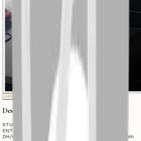
Afficher plus de photos
Description
STUDIO MEUBLÉ 70m² - RÉSIDENCE BIEN
ENTRETENUE - MUSTAPHA MAANI Loyer : 5 000
DH/mois Idéalement situé à Mustapha Maani, à 2 min