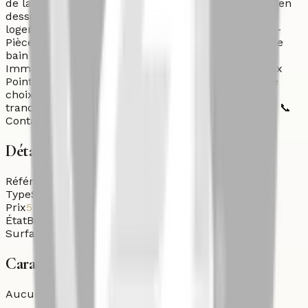
de la rue Agadir. Quartier calme, sécurisé et très bien
desservi : commerces, cafés, transport à pied. Le
logement : - Surface : 70m² spacieux et lumineux -
Pièces : 1 grande chambre, cuisine équipée, salle de
bain moderne - Étage : 3ème étage - Résidence :
Immeuble bien entretenu, propre, voisinage sérieux
Points forts : Meublé clé en main, emplacement de
choix près rue Agadir, résidence entretenue =
tranquillité assurée. Sans ascenseur - Sans garage 📞
Contact : 0661310041
Détails
Référence
Stu-Loc-26-zgf1i
Type
Studio
Prix
5 000
DH
État
Bon état
Surface habitable
70
m²
Caractéristiques
Aucune caractéristique spécifique.