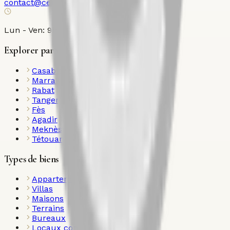
contact@century21ollier.com
Lun - Ven: 9h00 - 18h00
Explorer par ville
Casablanca
Marrakech
Rabat
Tanger
Fès
Agadir
Meknès
Tétouan
Types de biens
Appartements
Villas
Maisons
Terrains
Bureaux
Locaux commerciaux