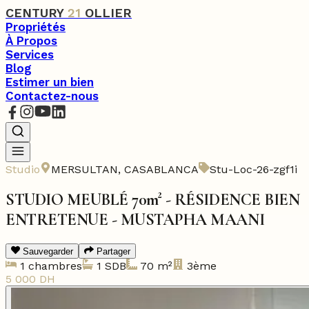
CENTURY
21
OLLIER
Propriétés
À Propos
Services
Blog
Estimer un bien
Contactez-nous
Studio
MERSULTAN
,
CASABLANCA
Stu-Loc-26-zgf1i
STUDIO MEUBLÉ 70m² - RÉSIDENCE BIEN
ENTRETENUE - MUSTAPHA MAANI
Sauvegarder
Partager
1
chambres
1
SDB
70
m²
3ème
5 000
DH