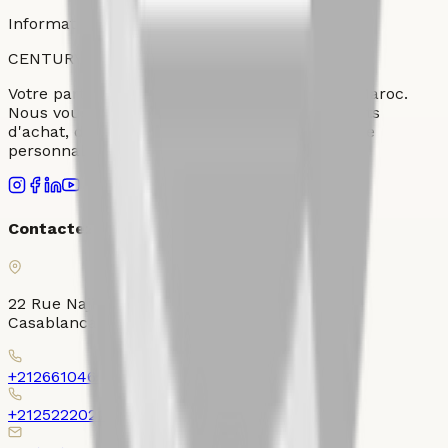
Informations fournies par Century 21 Ollier
CENTURY
21
OLLIER
Votre partenaire immobilier de confiance au Maroc.
Nous vous accompagnons dans tous vos projets
d'achat, de vente et de location avec un service
personnalisé et professionnel.
Contactez-nous
22 Rue Najib Mahfoud, Place Ollier, Gauthier,
Casablanca 20000
+212661046526
+212522202120