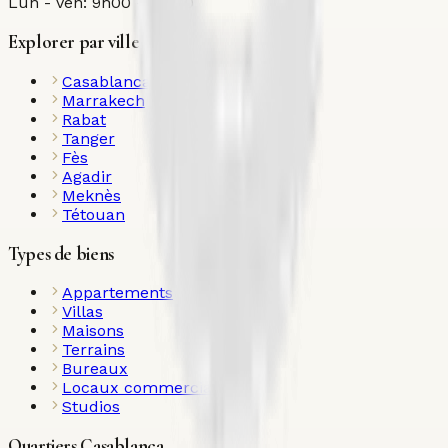
Lun - Ven: 9h00 - 18h00
Explorer par ville
Casablanca
Marrakech
Rabat
Tanger
Fès
Agadir
Meknès
Tétouan
Types de biens
Appartements
Villas
Maisons
Terrains
Bureaux
Locaux commerciaux
Studios
Quartiers Casablanca