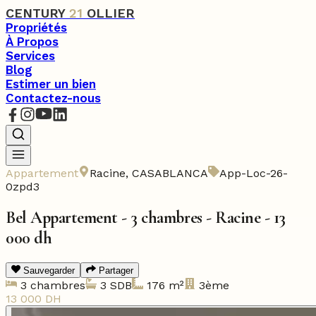
CENTURY
21
OLLIER
Propriétés
À Propos
Services
Blog
Estimer un bien
Contactez-nous
Appartement
Racine
,
CASABLANCA
App-Loc-26-
0zpd3
Bel Appartement - 3 chambres - Racine - 13
000 dh
Sauvegarder
Partager
3
chambres
3
SDB
176
m²
3ème
13 000
DH