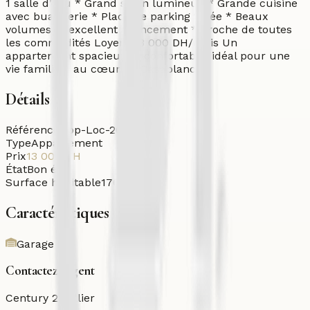
1 salle d’eau * Grand salon lumineux * Grande cuisine
avec buanderie * Place de parking titrée * Beaux
volumes et excellent agencement * Proche de toutes
les commodités Loyer : 13 000 DH/mois Un
appartement spacieux et confortable, idéal pour une
vie familiale au cœur de Casablanca.
Détails
Référence
App-Loc-26-0zpd3
Type
Appartement
Prix
13 000
DH
État
Bon état
Surface habitable
176
m²
Caractéristiques
Garage
Contactez l'agent
Century 21 Ollier