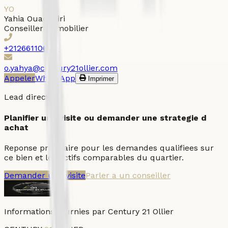
Y
O
Yahia
Ouadghiri
Conseiller immobilier
+212661106114
o.yahya@century21ollier.com
Appeler
WhatsApp
Imprimer
Lead direct
Planifier une visite ou demander une strategie d
achat
Reponse prioritaire pour les demandes qualifiees sur
ce bien et les actifs comparables du quartier.
Demander une visite
Parler a un conseiller
Informations fournies par Century 21 Ollier